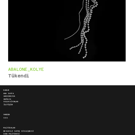
ABALONE_KOLYE
Tükendi
KABUK
ANA SAYFA
HAKKIMIZDA
MAĞAZA
KOLEKSİYONLAR
İLETİŞİM
YARDIM
SSS
POLİTİKALAR
MESAFELİ SATIŞ SÖZLEŞMESİ
İADE POLİTİKASI