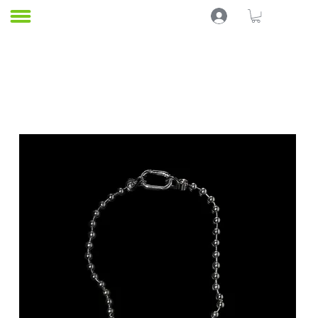
Ana Sayfa
KOLYELER
KABUKxPEACE
Tüm Ürünler
In Stock
BEL ZİNCİLERİ
21 ürün
Filtrele ve Sırala