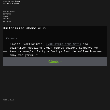
GİZLİLİK POLİTİKASI
ŞARTLAR VE KOŞULLAR
SOSYAL MEDYA
INSTAGRAM
TIKTOK
PINTEREST
INSTAGRAM
Bültenimize abone olun
Kişisel verilerimin, 
KVKK Aydınlatma Metni
’nde 
belirtilen esaslara uygun olarak bülten, kampanya ve 
tanıtım amaçlı iletişim faaliyetlerinde kullanılmasına 
onay veriyorum.
*
Gönder
© 2025 by Kabuk