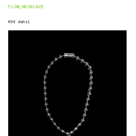
FLOW_NECKLACE
Fiyat
₺4.000,00
KDV dahil