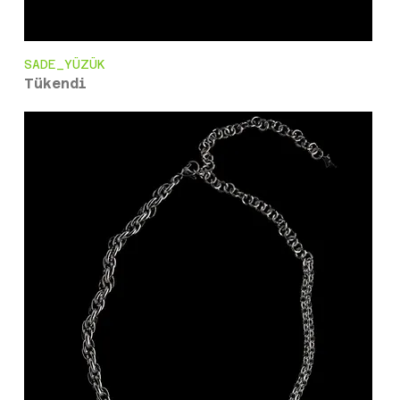
SADE_YÜZÜK
Tükendi