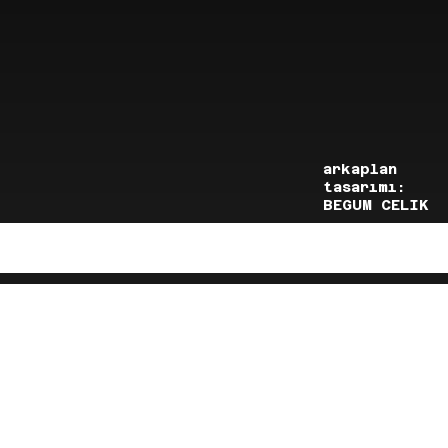
arkaplan
tasarımı:
BEGUM CELIK
Menu
YENİ KOLEKSİYONUMUZU KEŞFET