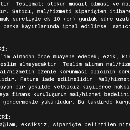
tir. Teslimat; stokun müsait olması ve ma
lır. Satıcı, mal/hizmeti siparişten itibar
mak suretiyle ek 10 (on) günlük süre uzat
 banka kayıtlarında iptal edilirse, satıc
ERİ:
lim almadan önce muayene edecek; ezik, kı
eslim almayacaktır. Teslim alınan mal/hiz
al/hizmetin özenle korunması alıcının sor
lıdır. Fatura iade edilmelidir. Mal/hizme
mayan bir şekilde yetkisiz kişilerce haksı
eya finans kuruluşunun mal/hizmet bedelin
a göndermekle yükümlüdür. Bu takdirde karg
ERİ:
ağlam, eksiksiz, siparişte belirtilen nit