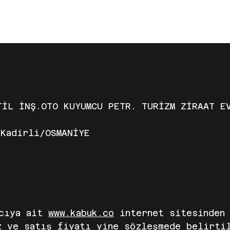
SAYFA
HAKKIMIZDA
MAĞAZA
İLE
OTO KUYUMCU PETR. TURİZM ZİRAAT EV GE
adirli/OSMANİYE
ıcıya ait
www.kabuk.co
internet sitesinden 
z ve satış fiyatı yine sözleşmede belirti