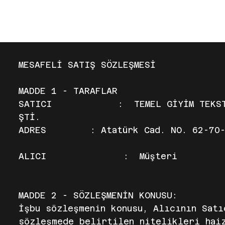
ANA 
MESAFELİ SATIŞ SÖZLEŞMESİ
MADDE 1 - TARAFLAR
SATICI : TEMEL GİYİM TEKSTİL İNŞ.
ŞTİ.
ADRES : Atatürk Cad. NO. 62-70-K
ALICI : Müşteri
MADDE 2 - SÖZLEŞMENİN KONUSU:
İşbu sözleşmenin konusu, Alıcının Sat
sözleşmede belirtilen nitelikleri hai