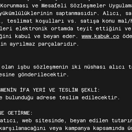
 Korunması ve Mesafeli Sözleşmeler Uygulam
yükümlülüklerinin saptanmasıdır. Alıcı, s
i, teslimat koşulları vs. satışa konu mal/
ileri elektronik ortamda teyit ettiğini ve
iğini kabul ve beyan eder.
www.kabuk.co
öde
nin ayrılmaz parçalarıdır.
 olan işbu sözleşmenin iki nüshası alıcı t
esine gönderilecektir.
ŞMENİN İFA YERİ VE TESLİM ŞEKLİ:
e bulunduğu adrese teslim edilecektir.
NE GETİRME:
atıcı, web sitesinde, beyan edilen tutarı
karşılanacağını veya kampanya kapsamında ü