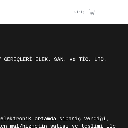
TİŞİM
Giriş
REÇLERİ ELEK. SAN. ve TİC. LTD.
elektronik ortamda sipariş verdiği,
len mal/hizmetin satışı ve teslimi ile