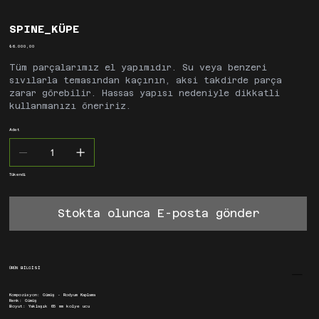
SPINE_KÜPE
Fiyat
₺6.000,00
Tüm parçalarımız el yapımıdır. Su veya benzeri
sıvılarla temasından kaçının, aksi takdirde parça
zarar görebilir. Hassas yapısı nedeniyle dikkatli
kullanmanızı öneririz.
Adet
Tükendi
Stokta olunca E-posta gönder
ÜRÜN BİLGİSİ
Kompozisyon: Gümüş - Rodyum Kaplama
Renk: Gümüş
Boyut: Yaklaşık 65 mm kolye ucu