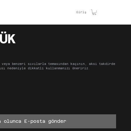
TİŞİM
Giriş
ÜK
 veya benzeri sıvılarla temasından kaçının, aksi takdirde
ısı nedeniyle dikkatli kullanmanızı öneririz.
a olunca E-posta gönder