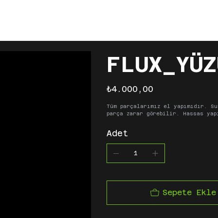
SAYFA
HAKKIMIZDA
MAĞAZA
İLE
FLUX_YÜZ
Fiyat
₺4.000,00
Tüm parçalarımız el yapımıdır. Su
parça zarar görebilir. Hassas yap
Adet
Sepete Ekle