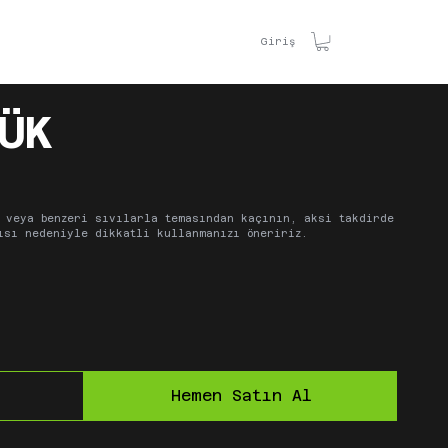
TİŞİM
Giriş
ÜK
 veya benzeri sıvılarla temasından kaçının, aksi takdirde
ısı nedeniyle dikkatli kullanmanızı öneririz.
Hemen Satın Al