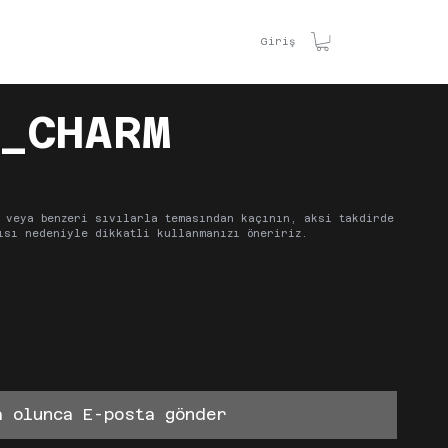
TİŞİM
Giriş
_CHARM
 veya benzeri sıvılarla temasından kaçının, aksi takdirde
ısı nedeniyle dikkatli kullanmanızı öneririz.
a olunca E-posta gönder