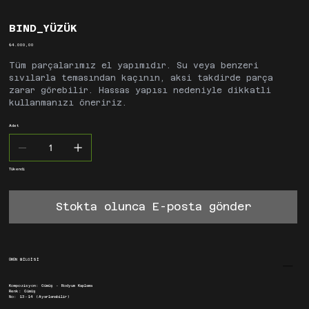
BIND_YÜZÜK
Fiyat
₺4.000,00
Tüm parçalarımız el yapımıdır. Su veya benzeri
sıvılarla temasından kaçının, aksi takdirde parça
zarar görebilir. Hassas yapısı nedeniyle dikkatli
kullanmanızı öneririz.
Adet
Tükendi
Stokta olunca E-posta gönder
ÜRÜN BİLGİSİ
Kompozisyon: Gümüş - Rodyum Kaplama
Renk: Gümüş
No: 13-14 (Ayarlanabilir)