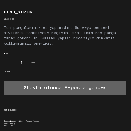
BEND_YÜZÜK
Fiyat
₺2.800,00
Tüm parçalarımız el yapımıdır. Su veya benzeri
sıvılarla temasından kaçının, aksi takdirde parça
zarar görebilir. Hassas yapısı nedeniyle dikkatli
kullanmanızı öneririz.
Adet
Tükendi
Stokta olunca E-posta gönder
ÜRÜN BİLGİSİ
Kompozisyon: Gümüş - Rodyum Kaplama
Renk: Gümüş
Hayır: 13